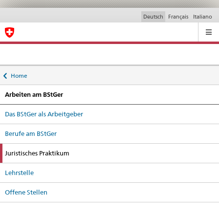
Deutsch
Français
Italiano
Ricerca
Back
Home
to
Arbeiten am BStGer
Das BStGer als Arbeitgeber
Berufe am BStGer
active
Juristisches Praktikum
Lehrstelle
Offene Stellen