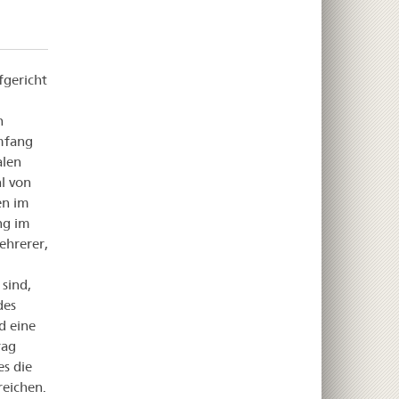
fgericht
h
mfang
alen
l von
en im
ng im
ehrerer,
sind,
des
d eine
rag
s die
reichen.