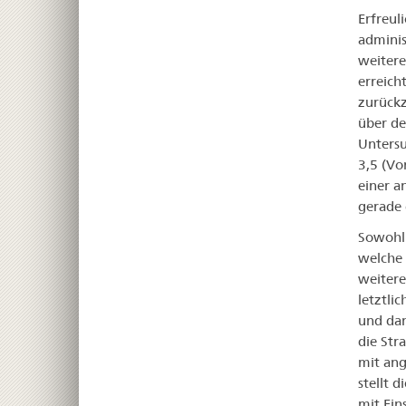
Erfreul
adminis
weitere
erreich
zurückz
über de
Untersu
3,5 (Vo
einer a
gerade 
Sowohl 
welche 
weitere
letztli
und dan
die Str
mit ang
stellt 
mit Ein