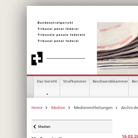
Ricerca
Das Gericht
Strafkammer
Beschwerdekammer
Be
Home
Medien
Medienmitteilungen
Archiv d
Back
Medien
to
16.03.2