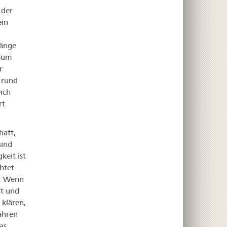
 der
ein
gänge
erum
r
 rund
ich
rt
haft,
sind
keit ist
htet
g. Wenn
st und
klären,
fahren
as