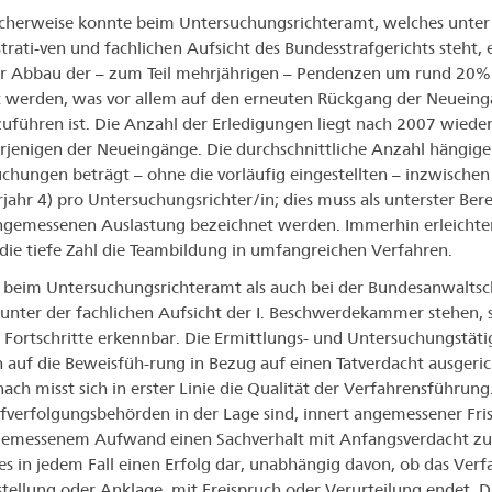
icherweise konnte beim Untersuchungsrichteramt, welches unter
trati-ven und fachlichen Aufsicht des Bundesstrafgerichts steht, 
r Abbau der – zum Teil mehrjährigen – Pendenzen um rund 20%
t werden, was vor allem auf den erneuten Rückgang der Neuein
uführen ist. Die Anzahl der Erledigungen liegt nach 2007 wied
rjenigen der Neueingänge. Die durchschnittliche Anzahl hängige
chungen beträgt – ohne die vorläufig eingestellten – inzwischen
rjahr 4) pro Untersuchungsrichter/in; dies muss als unterster Bere
ngemessenen Auslastung bezeichnet werden. Immerhin erleichte
die tiefe Zahl die Teambildung in umfangreichen Verfahren.
beim Untersuchungsrichteramt als auch bei der Bundesanwaltsc
unter der fachlichen Aufsicht der I. Beschwerdekammer stehen, 
 Fortschritte erkennbar. Die Ermittlungs- und Untersuchungstätig
ch auf die Beweisfüh-rung in Bezug auf einen Tatverdacht ausgeric
ach misst sich in erster Linie die Qualität der Verfahrensführun
afverfolgungsbehörden in der Lage sind, innert angemessener Fri
emessenem Aufwand einen Sachverhalt mit Anfangsverdacht zu 
dies in jedem Fall einen Erfolg dar, unabhängig davon, ob das Ver
stellung oder Anklage, mit Freispruch oder Verurteilung endet. D