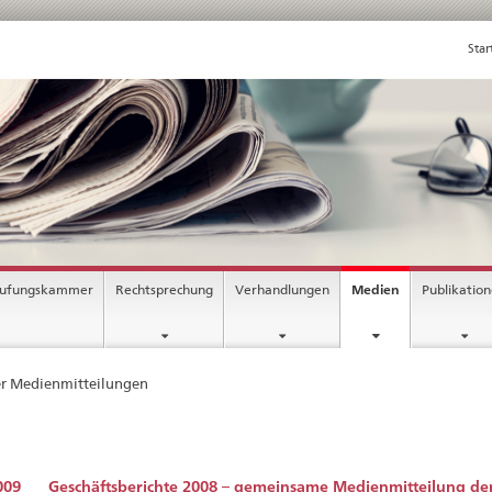
Star
rufungskammer
Rechtsprechung
Verhandlungen
Medien
Publikatio
er Medienmitteilungen
009
Geschäftsberichte 2008 – gemeinsame Medienmitteilung de