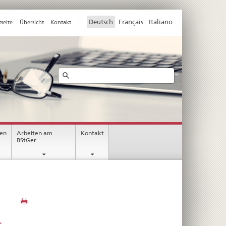
Deutsch
Français
Italiano
tseite
Übersicht
Kontakt
Ricerca
nen
Arbeiten am
Kontakt
BStGer
r