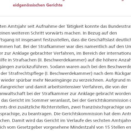
eidgenössischen Gerichte
ten Amtsjahr seit Aufnahme der Tätigkeit konnte das Bundesstra
einen weiteren Schritt vorwärts machen. In Bezug auf den
tsgang ist insgesamt festzustellen, dass die Geschäftslast deutlic
mmen hat. Bei der Strafkammer war dies namentlich auf den U
er zur Anklage gebrachter Verfahren, im Bereich der internation
ilfe in Strafsachen (II. Beschwerdekammer) auf die höhere Anzah
gängen zurückzuführen. Sodann waren auch bei den Beschwerd
 der Strafrechtspflege (I. Beschwerdekammer) nach dem Rückga
 wieder spürbar mehr Neueingänge zu verzeichnen. Aufgrund m
fangreicher und damit arbeitsintensiver Verfahren, die von der
nwaltschaft bei der Strafkammer zur Anklage gebracht worden 
h das Gericht im Sommer veranlasst, bei der Gerichtskommission 
nts drei zusätzliche Richterstellen, zwei französischsprachige un
sprachige, zu beantragen. Die Gerichtskommission hat dem Ant
chen. Damit wird das Gericht im Verlaufe des sechsten Amtsjahre
ich vom Gesetzgeber vorgesehene Mindestzahl von 15 Stellen er