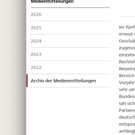
Medienmitteilungen
2026
Im fünf
2025
erneut 
2024
Geschäf
zugeno
2023
einzeln
Rechtsh
2022
Neuein
Bereich
active
Archiv der Medienmitteilungen
Vorjahr
sehr um
Bundesa
sah sic
Parlame
deutsch
entspro
anfängl